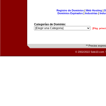
Registro de Dominios
|
Web Hosting
|
D
Dominios Expirados
|
Industrias
|
Indu
Categorías de Dominio:
[Pág. princi
** Precios expre
© 2002/2022 Solo10.com