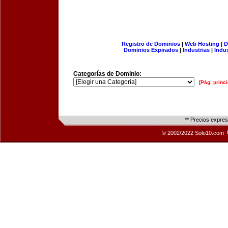
Registro de Dominios
|
Web Hosting
|
D
Dominios Expirados
|
Industrias
|
Indu
Categorías de Dominio:
[Pág. princi
** Precios expre
© 2002/2022 Solo10.com