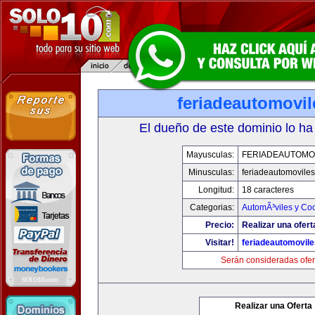
feriadeautomovi
El dueño de este dominio lo ha
Mayusculas:
FERIADEAUTOMO
Minusculas:
feriadeautomovile
Longitud:
18 caracteres
Categorias:
AutomÃ³viles y Co
Precio:
Realizar una ofert
Visitar!
feriadeautomovil
Serán consideradas ofer
Realizar una Oferta