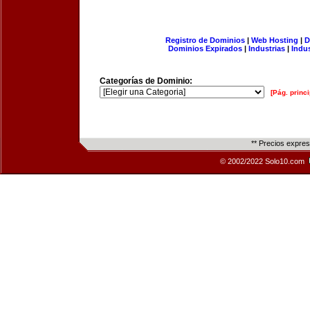
Registro de Dominios
|
Web Hosting
|
D
Dominios Expirados
|
Industrias
|
Indu
Categorías de Dominio:
[Pág. princi
** Precios expre
© 2002/2022 Solo10.com