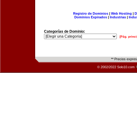
Registro de Dominios
|
Web Hosting
|
D
Dominios Expirados
|
Industrias
|
Indu
Categorías de Dominio:
[Pág. princi
** Precios expre
© 2002/2022 Solo10.com