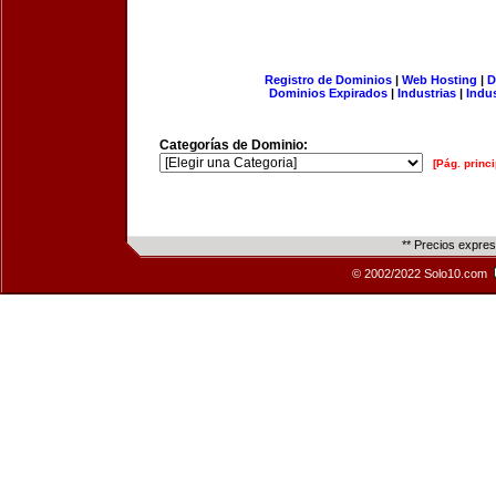
Registro de Dominios
|
Web Hosting
|
D
Dominios Expirados
|
Industrias
|
Indu
Categorías de Dominio:
[Pág. princi
** Precios expre
© 2002/2022 Solo10.com