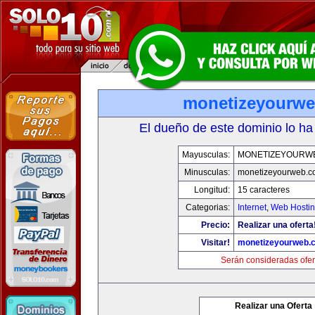
monetizeyourw
El dueño de este dominio lo ha
Mayusculas:
MONETIZEYOURW
Minusculas:
monetizeyourweb.
Longitud:
15 caracteres
Categorias:
Internet
,
Web Hostin
Precio:
Realizar una oferta
Visitar!
monetizeyourweb.
Serán consideradas ofer
Realizar una Oferta