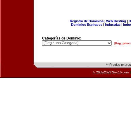
Registro de Dominios
|
Web Hosting
|
D
Dominios Expirados
|
Industrias
|
Indu
Categorías de Dominio:
[Pág. princi
** Precios expre
© 2002/2022 Solo10.com