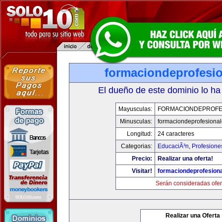
formaciondeprofesi
El dueño de este dominio lo ha
Mayusculas:
FORMACIONDEPROFE
Minusculas:
formaciondeprofesiona
Longitud:
24 caracteres
Categorias:
EducaciÃ³n
,
Profesione
Precio:
Realizar una oferta!
Visitar!
formaciondeprofesion
Serán consideradas ofer
Realizar una Oferta