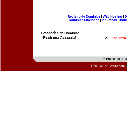
Registro de Dominios
|
Web Hosting
|
D
Dominios Expirados
|
Industrias
|
Indu
Categorías de Dominio:
[Pág. princi
** Precios expre
© 2002/2022 Solo10.com