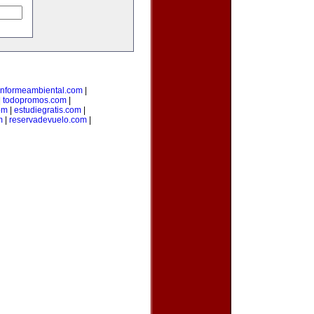
informeambiental.com
|
|
todopromos.com
|
om
|
estudiegratis.com
|
m
|
reservadevuelo.com
|