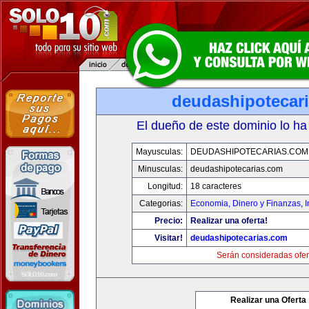
deudashipotecar
El dueño de este dominio lo ha
Mayusculas:
DEUDASHIPOTECARIAS.COM
Minusculas:
deudashipotecarias.com
Longitud:
18 caracteres
Categorias:
Economia, Dinero y Finanzas
,
Precio:
Realizar una oferta!
Visitar!
deudashipotecarias.com
Serán consideradas ofer
Realizar una Oferta