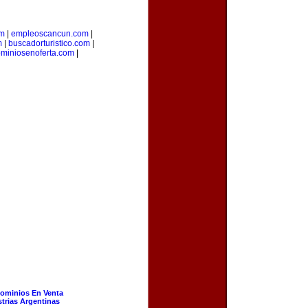
om
|
empleoscancun.com
|
m
|
buscadorturistico.com
|
miniosenoferta.com
|
ominios En Venta
strias Argentinas