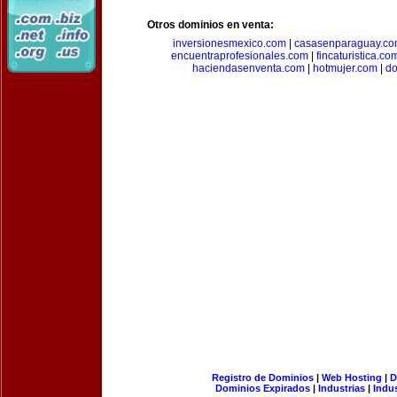
Otros dominios en venta:
inversionesmexico.com
|
casasenparaguay.c
encuentraprofesionales.com
|
fincaturistica.co
haciendasenventa.com
|
hotmujer.com
|
do
Registro de Dominios
|
Web Hosting
|
D
Dominios Expirados
|
Industrias
|
Indu