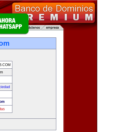
com
B.COM
om
ciedad
com
tas