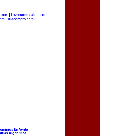
a.com
|
ilovebuenosaires.com
|
com
|
suacompra.com
|
ominios En Venta
strias Argentinas