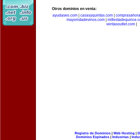
Otros dominios en venta:
ayudaseo.com
|
casasyquintas.com
|
comprasahor
mayoristadevinos.com
|
mifiestadequince.
ventasoutlet.com
|
Registro de Dominios
|
Web Hosting
|
D
Dominios Expirados
|
Industrias
|
Indu