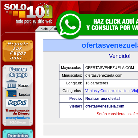
ofertasvenezue
Vendido!
Mayusculas:
OFERTASVENEZUELA.COM
Minusculas:
ofertasvenezuela.com
Longitud:
16 caracteres
Categorias:
Ventas y Comercializacion
,
Via
Precio:
Realizar una oferta!
Visitar!
ofertasvenezuela.com
Serán consideradas ofer