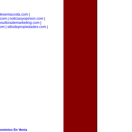
desenlacosta.com
|
.com
|
noticiasyopinion.com
|
nsultorademarketing.com
|
com
|
sitiodepropiedades.com
|
ominios En Venta