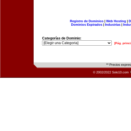
Registro de Dominios
|
Web Hosting
|
D
Dominios Expirados
|
Industrias
|
Indu
Categorías de Dominio:
[Pág. princi
** Precios expre
© 2002/2022 Solo10.com