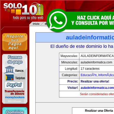
auladeinformati
El dueño de este dominio lo ha
Mayusculas:
AULADEINFORMATICA
Minusculas:
auladeinformatica.com
Longitud:
17 caracteres
Categorias:
EducaciÃ³n
,
InformÃ¡ti
Precio:
Realizar una oferta!
Visitar!
auladeinformatica.com
Serán consideradas ofer
Realizar una Oferta