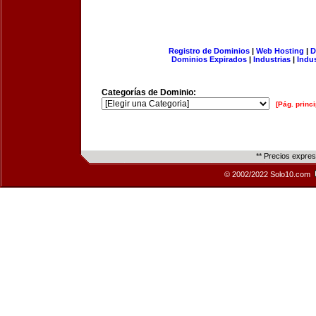
Registro de Dominios
|
Web Hosting
|
D
Dominios Expirados
|
Industrias
|
Indu
Categorías de Dominio:
[Pág. princi
** Precios expre
© 2002/2022 Solo10.com