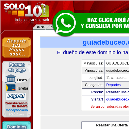
guiadebuceo
El dueño de este dominio lo ha
Mayusculas:
GUIADEBUC
Minusculas:
guiadebuceo.
Longitud:
11 caracteres
Categorias:
Deportes
Precio:
Realizar una o
Visitar!
guiadebuceo
Serán consideradas ofer
Realizar una Oferta