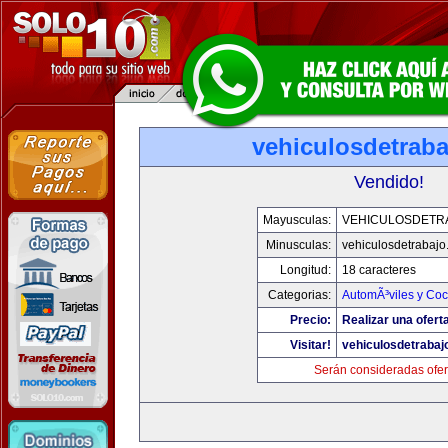
vehiculosdetrab
Vendido!
Mayusculas:
VEHICULOSDETR
Minusculas:
vehiculosdetrabaj
Longitud:
18 caracteres
Categorias:
AutomÃ³viles y Co
Precio:
Realizar una ofert
Visitar!
vehiculosdetrabaj
Serán consideradas ofer