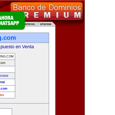
g.com
 puesto en Venta
ING.COM
.com
icidad
rta!
g.com
tas