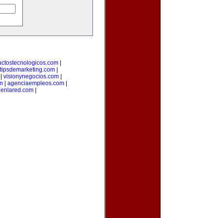
uctostecnologicos.com
|
tipsdemarketing.com
|
|
visionynegocios.com
|
om
|
agenciaempleos.com
|
enlared.com
|