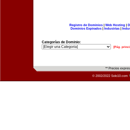
Registro de Dominios
|
Web Hosting
|
D
Dominios Expirados
|
Industrias
|
Indu
Categorías de Dominio:
[Pág. princi
** Precios expre
© 2002/2022 Solo10.com