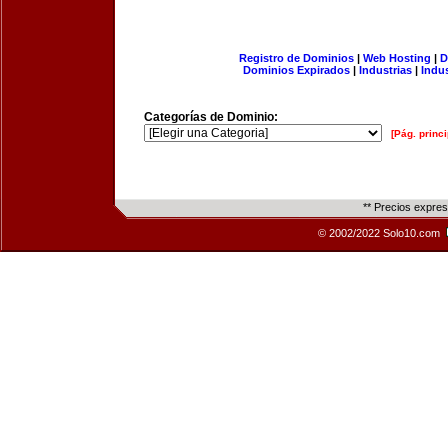
Registro de Dominios
|
Web Hosting
|
D
Dominios Expirados
|
Industrias
|
Indu
Categorías de Dominio:
[Pág. princi
** Precios expre
© 2002/2022 Solo10.com