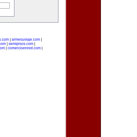
s.com
|
armesuviaje.com
|
.com
|
semipisos.com
|
com
|
comercioenred.com
|