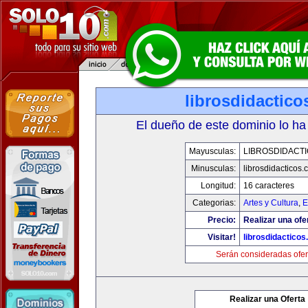
librosdidactic
El dueño de este dominio lo ha
Mayusculas:
LIBROSDIDACT
Minusculas:
librosdidacticos
Longitud:
16 caracteres
Categorias:
Artes y Cultura
,
E
Precio:
Realizar una ofe
Visitar!
librosdidactico
Serán consideradas ofer
Realizar una Oferta