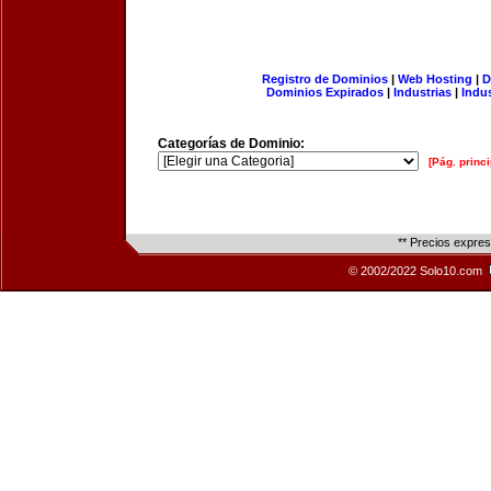
Registro de Dominios
|
Web Hosting
|
D
Dominios Expirados
|
Industrias
|
Indu
Categorías de Dominio:
[Pág. princi
** Precios expre
© 2002/2022 Solo10.com