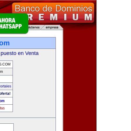
com
 puesto en Venta
S.COM
om
ortales
oferta!
com
tas