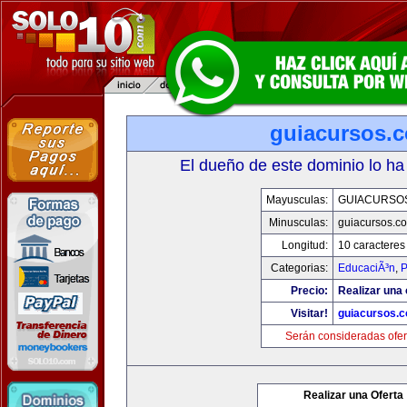
guiacursos.
El dueño de este dominio lo ha
Mayusculas:
GUIACURSO
Minusculas:
guiacursos.c
Longitud:
10 caracteres
Categorias:
EducaciÃ³n
,
P
Precio:
Realizar una 
Visitar!
guiacursos.
Serán consideradas ofer
Realizar una Oferta