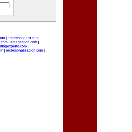
com
|
empresasperu.com
|
.com
|
areagestion.com
|
tingexperto.com
|
om
|
profesionalizacion.com
|