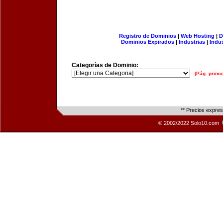
Registro de Dominios
|
Web Hosting
|
D
Dominios Expirados
|
Industrias
|
Indu
Categorías de Dominio:
[Pág. princi
** Precios expre
© 2002/2022 Solo10.com