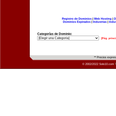
Registro de Dominios
|
Web Hosting
|
D
Dominios Expirados
|
Industrias
|
Indu
Categorías de Dominio:
[Pág. princi
** Precios expre
© 2002/2022 Solo10.com