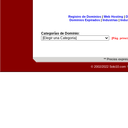
Registro de Dominios
|
Web Hosting
|
D
Dominios Expirados
|
Industrias
|
Indu
Categorías de Dominio:
[Pág. princi
** Precios expre
© 2002/2022 Solo10.com