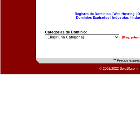
Registro de Dominios
|
Web Hosting
|
D
Dominios Expirados
|
Industrias
|
Indu
Categorías de Dominio:
[Pág. princi
** Precios expre
© 2002/2022 Solo10.com