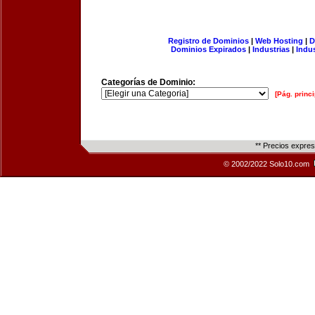
Registro de Dominios
|
Web Hosting
|
D
Dominios Expirados
|
Industrias
|
Indu
Categorías de Dominio:
[Pág. princi
** Precios expre
© 2002/2022 Solo10.com