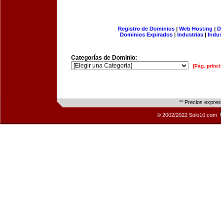
Registro de Dominios
|
Web Hosting
|
D
Dominios Expirados
|
Industrias
|
Indu
Categorías de Dominio:
[Pág. princi
** Precios expre
© 2002/2022 Solo10.com