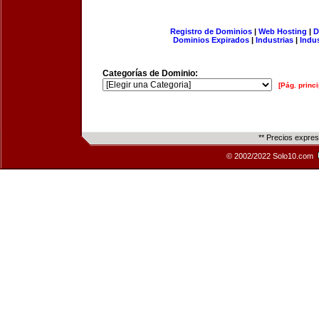
Registro de Dominios
|
Web Hosting
|
D
Dominios Expirados
|
Industrias
|
Indu
Categorías de Dominio:
[Pág. princi
** Precios expre
© 2002/2022 Solo10.com