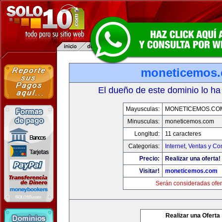
moneticemos
El dueño de este dominio lo ha
Mayusculas:
MONETICEMOS.CO
Minusculas:
moneticemos.com
Longitud:
11 caracteres
Categorias:
Internet
,
Ventas y Co
Precio:
Realizar una oferta!
Visitar!
moneticemos.com
Serán consideradas ofer
Realizar una Oferta