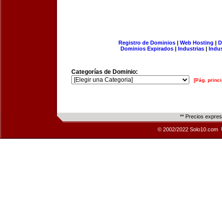
Registro de Dominios
|
Web Hosting
|
D
Dominios Expirados
|
Industrias
|
Indu
Categorías de Dominio:
[Pág. princi
** Precios expre
© 2002/2022 Solo10.com