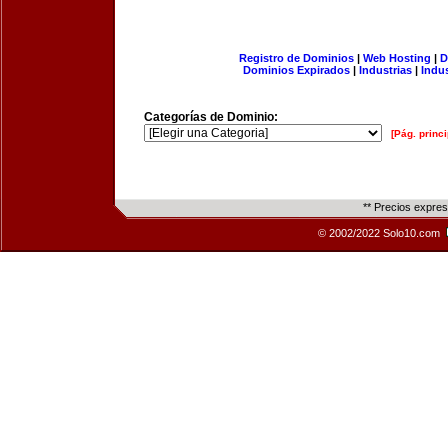
Registro de Dominios
|
Web Hosting
|
D
Dominios Expirados
|
Industrias
|
Indu
Categorías de Dominio:
[Pág. princi
** Precios expre
© 2002/2022 Solo10.com