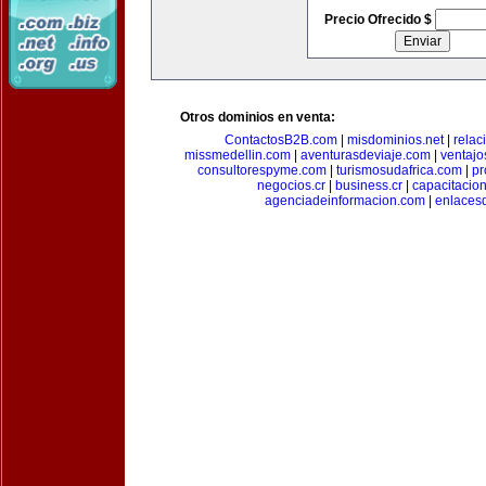
Precio Ofrecido $
Otros dominios en venta:
ContactosB2B.com
|
misdominios.net
|
rela
missmedellin.com
|
aventurasdeviaje.com
|
ventaj
consultorespyme.com
|
turismosudafrica.com
|
pr
negocios.cr
|
business.cr
|
capacitaci
agenciadeinformacion.com
|
enlaces