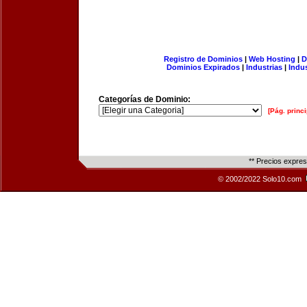
Registro de Dominios
|
Web Hosting
|
D
Dominios Expirados
|
Industrias
|
Indu
Categorías de Dominio:
[Pág. princi
** Precios expre
© 2002/2022 Solo10.com