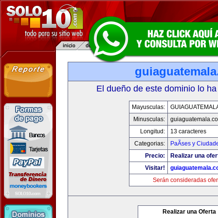
guiaguatemal
El dueño de este dominio lo ha
Mayusculas:
GUIAGUATEMAL
Minusculas:
guiaguatemala.c
Longitud:
13 caracteres
Categorias:
PaÃ­ses y Ciudad
Precio:
Realizar una ofer
Visitar!
guiaguatemala.
Serán consideradas ofer
Realizar una Oferta