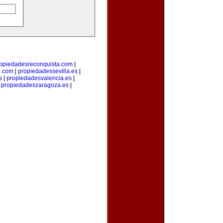
opiedadesreconquista.com
|
o.com
|
propiedadessevilla.es
|
s
|
propiedadesvalencia.es
|
|
propiedadeszaragoza.es
|