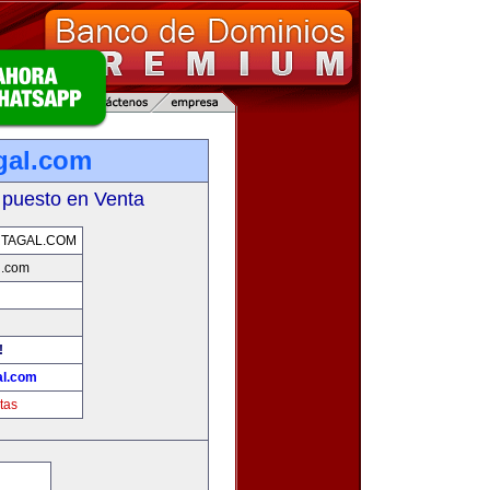
gal.com
 puesto en Venta
TAGAL.COM
l.com
!
al.com
tas