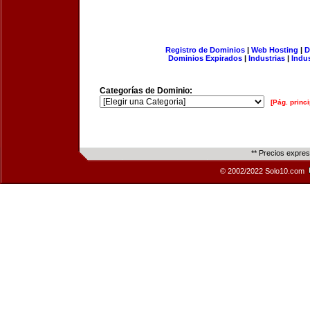
Registro de Dominios
|
Web Hosting
|
D
Dominios Expirados
|
Industrias
|
Indu
Categorías de Dominio:
[Pág. princi
** Precios expre
© 2002/2022 Solo10.com