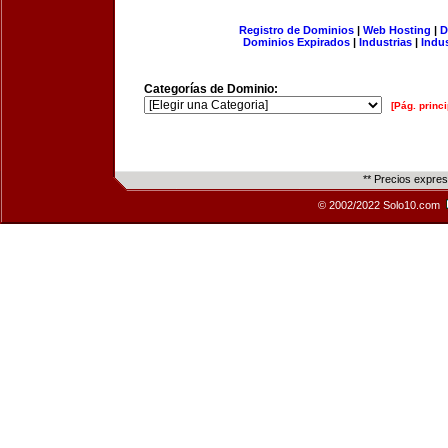
Registro de Dominios
|
Web Hosting
|
D
Dominios Expirados
|
Industrias
|
Indu
Categorías de Dominio:
[Pág. princi
** Precios expre
© 2002/2022 Solo10.com