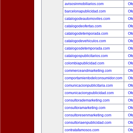
avisosinmobiliarios.com
Ofe
barcelonapublicidad.com
Ofe
catalogodeautomoviles.com
Ofe
catalogodeofertas.com
Ofe
catalogodetemporada.com
Ofe
catalogodevehiculos.com
Ofe
catalogosdetemporada.com
Ofe
catalogospublicitarios.com
Ofe
colombiapublicidad.com
Ofe
commerceandmarketing.com
Ofe
comportamientodelconsumidor.com
Ofe
comunicacionpublicitaria.com
Ofe
comunicacionypublicidad.com
Ofe
consultorademarketing.com
Ofe
consultoramarketing.com
Ofe
consultoresenmarketing.com
Ofe
consultoriaenpublicidad.com
Ofe
contratafamosos.com
Ofe