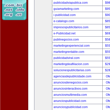
publicidadviapublica.com
$9
guiamarketing.com
$9
i-publicidad.com
$9
e-catalogo.com
$8
impresospublicitarios.com
$8
e-Publicidad.net
$6
publinegocios.com
$5
marketingexperiencial.com
$5
marketingrentable.com
$5
publicidadviral.com
$5
marketingdeafiliacion.com
$2
solucionespublicitarias.com
$2
agenciasdepublicidade.com
Ofe
anunciosdenegocios.com
Ofe
anunciosinteractivos.com
Ofe
anunciosmultimedia.com
Ofe
anunciospublicidad.com
Ofe
anunciosypublicidad.com
Ofe