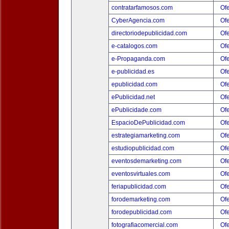
contratarfamosos.com
Ofe
CyberAgencia.com
Ofe
directoriodepublicidad.com
Ofe
e-catalogos.com
Ofe
e-Propaganda.com
Ofe
e-publicidad.es
Ofe
epublicidad.com
Ofe
ePublicidad.net
Ofe
ePublicidade.com
Ofe
EspacioDePublicidad.com
Ofe
estrategiamarketing.com
Ofe
estudiopublicidad.com
Ofe
eventosdemarketing.com
Ofe
eventosvirtuales.com
Ofe
feriapublicidad.com
Ofe
forodemarketing.com
Ofe
forodepublicidad.com
Ofe
fotografiacomercial.com
Ofe