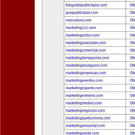
fotografiapublicitaria.com
Ofe
guiapublicidad.com
Ofe
marcadora.com
Ofe
marketing1x1.com
Ofe
marketingactivo.com
Ofe
marketingavanzado.com
Ofe
marketingcomercial.com
Ofe
marketingdenegocios.com
Ofe
marketingdeseguros.com
Ofe
marketingempresas.com
Ofe
marketingeventos.com
Ofe
marketingexperto.com
Ofe
marketingextremo.com
Ofe
marketingmedios.com
Ofe
marketingnegocios.com
Ofe
marketingquefunciona.com
Ofe
marketingsensorial.com
Ofe
marketingverde.com
Ofe