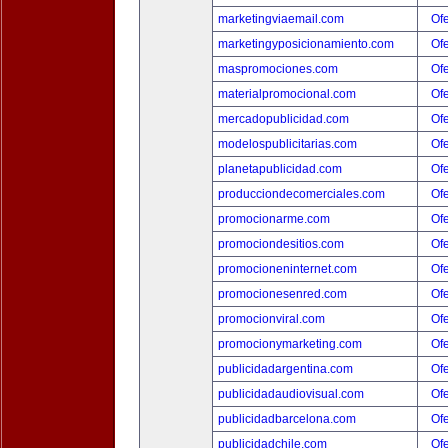
marketingviaemail.com
Ofe
marketingyposicionamiento.com
Ofe
maspromociones.com
Ofe
materialpromocional.com
Ofe
mercadopublicidad.com
Ofe
modelospublicitarias.com
Ofe
planetapublicidad.com
Ofe
producciondecomerciales.com
Ofe
promocionarme.com
Ofe
promociondesitios.com
Ofe
promocioneninternet.com
Ofe
promocionesenred.com
Ofe
promocionviral.com
Ofe
promocionymarketing.com
Ofe
publicidadargentina.com
Ofe
publicidadaudiovisual.com
Ofe
publicidadbarcelona.com
Ofe
publicidadchile.com
Ofe