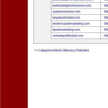
publicidadypromociones.com
Ofe
superpromocion.com
Ofe
targetpublicidad.com
Ofe
tendenciasdemarketing.com
Ofe
tipsdemarketing.com
Ofe
ventadepublicidad.com
Ofe
<< Categoria Anterior (Marcas y Patentes)