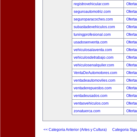
registrovehicular.com
Oferta
seguroautomotriz.com
Oferta
seguroparacoches.com
Oferta
subastadevehiculos.com
Oferta
tuningprofesional.com
Oferta
usadosenventa.com
Oferta
vehiculosalaventa.com
Oferta
vehiculosdetrabajo.com
Oferta
vehiculosenalquiler.com
Oferta
VentaDeAutomotores.com
Oferta
ventadeautomoviles.com
Oferta
ventaderepuestos.com
Oferta
ventadeusados.com
Oferta
ventasvehiculos.com
Oferta
zonatuerca.com
Oferta
<< Categoria Anterior (Artes y Cultura)
Categoria Sigu